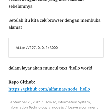
sebelumnya.
Setelah itu kita cek browser dengan membuka
alamat
http://127.0.0.1:3000
dalam layar akan muncul text ‘hello world’
Repo Github
:
https://github.com/alfannas/node-hello
Posted
Categories
September 25, 2017
How To
,
Information System
,
on
Tags
on
Information Technology
node js
Leave a comment