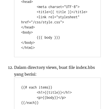
<head>

	<meta charset="UTF-8">

	<title>{{ title }}</title>

	<link rel="stylesheet" 
href="/css/style.css">

</head>

<body>

	{{{ body }}}

</body>

</html>
Dalam directory views, buat file index.hbs
yang berisi:
{{# each items}}

	<h1>{{title}}</h1>

	<p>{{body}}</p>

{{/each}}