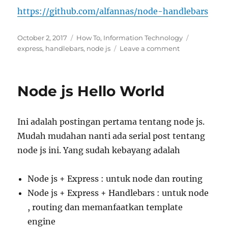
https://github.com/alfannas/node-handlebars
Posted
Categories
Tags
October 2, 2017
How To
,
Information Technology
on
on
express
,
handlebars
,
node js
Leave a comment
Membuat
Aplikasi
Web
Node js Hello World
Dengan
Node
js,
Ini adalah postingan pertama tentang node js.
Express
dan
Mudah mudahan nanti ada serial post tentang
Handlebars
node js ini. Yang sudah kebayang adalah
Node js + Express : untuk node dan routing
Node js + Express + Handlebars : untuk node
, routing dan memanfaatkan template
engine