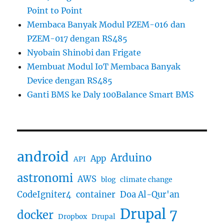
Point to Point
Membaca Banyak Modul PZEM-016 dan
PZEM-017 dengan RS485
Nyobain Shinobi dan Frigate
Membuat Modul IoT Membaca Banyak
Device dengan RS485
Ganti BMS ke Daly 100Balance Smart BMS
android
Arduino
App
API
astronomi
AWS
blog
climate change
CodeIgniter4
container
Doa Al-Qur'an
Drupal 7
docker
Dropbox
Drupal