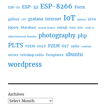
ESP-8266
ESP-32
Form
ESP-01
IoT
grafana
internet
gallery
JAVA
GIT
jakarta
jQuery
Matahari
mysql
mount bromo
Node-RED
node js
photography
php
observatorium bosscha
PLTS
PZEM-017
PZEM-004T
radio
random
ubuntu
server
teleskop radio
Templates
wordpress
Archives