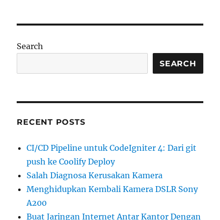
Node
js
Hello
World
Search
SEARCH
RECENT POSTS
CI/CD Pipeline untuk CodeIgniter 4: Dari git
push ke Coolify Deploy
Salah Diagnosa Kerusakan Kamera
Menghidupkan Kembali Kamera DSLR Sony
A200
Buat Jaringan Internet Antar Kantor Dengan