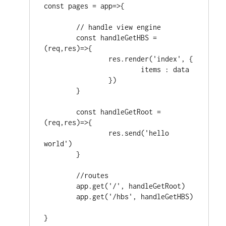
const pages = app=>{

	// handle view engine

	const handleGetHBS = 
(req,res)=>{

		res.render('index', {

			items : data

		})

	}

	const handleGetRoot = 
(req,res)=>{

		res.send('hello 
world')

	}

	//routes

	app.get('/', handleGetRoot)

	app.get('/hbs', handleGetHBS)

}
