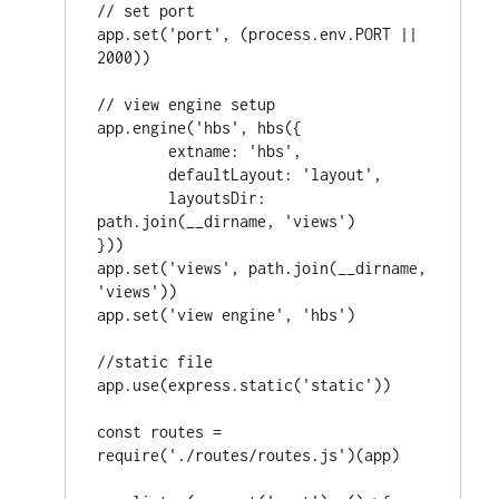
// set port

app.set('port', (process.env.PORT || 
2000))

// view engine setup

app.engine('hbs', hbs({

	extname: 'hbs',

	defaultLayout: 'layout',

	layoutsDir: 
path.join(__dirname, 'views')

}))

app.set('views', path.join(__dirname, 
'views'))

app.set('view engine', 'hbs')

//static file

app.use(express.static('static'))

const routes = 
require('./routes/routes.js')(app)
