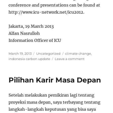
conference and presentations can be found at
http://www.icu-network.net/icu2012.
Jakarta, 19 March 2013
Alfan Nasrulloh
Information Officer of ICU
Posted
Categories
Tags
March 19, 2013
Uncategorized
climate change
,
on
on
indonesia carbon update
Leave a comment
Five
Presentations
Were
Pilihan Karir Masa Depan
Most
Downloaded
from
Setelah melakukan pemikiran lagi tentang
3rd
Indonesia
proyeksi masa depan, saya terbayang tentang
Carbon
langkah-langkah keputusan yang bisa saya
Update