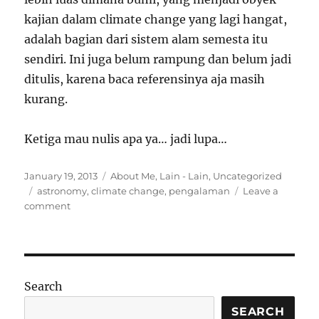
kajian dalam climate change yang lagi hangat,
adalah bagian dari sistem alam semesta itu
sendiri. Ini juga belum rampung dan belum jadi
ditulis, karena baca referensinya aja masih
kurang.
Ketiga mau nulis apa ya… jadi lupa…
Posted
Categories
January 19, 2013
About Me
,
Lain - Lain
,
Uncategorized
on
Tags
astronomy
,
climate change
,
pengalaman
Leave a
on
comment
Mau
posting
gak
jadi
mulu…
Search
SEARCH