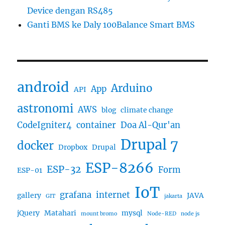
Device dengan RS485
Ganti BMS ke Daly 100Balance Smart BMS
android
Arduino
App
API
astronomi
AWS
blog
climate change
CodeIgniter4
container
Doa Al-Qur'an
Drupal 7
docker
Dropbox
Drupal
ESP-8266
ESP-32
Form
ESP-01
IoT
grafana
internet
gallery
JAVA
GIT
jakarta
jQuery
Matahari
mysql
mount bromo
Node-RED
node js