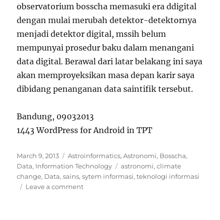
observatorium bosscha memasuki era ddigital
dengan mulai merubah detektor-detektornya
menjadi detektor digital, mssih belum
mempunyai prosedur baku dalam menangani
data digital. Berawal dari latar belakang ini saya
akan memproyeksikan masa depan karir saya
dibidang penanganan data saintifik tersebut.
Bandung, 09032013
1443 WordPress for Android in TPT
Posted
Categories
March 9, 2013
Astroinformatics
,
Astronomi
,
Bosscha
,
on
Tags
Data
,
Information Technology
astronomi
,
climate
change
,
Data
,
sains
,
sytem informasi
,
teknologi informasi
on
Leave a comment
Pilihan
Karir
Masa