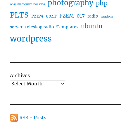
photography
php
observatorium bosscha
PLTS
PZEM-017
PZEM-004T
radio
random
ubuntu
server
teleskop radio
Templates
wordpress
Archives
RSS - Posts