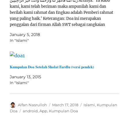
رَبَّنَا آمَنَّا فَاغْفِرْ لَنَا وَارْحَمْنَا وَأَنْتَ خَيْرُ الرَّاحِمِينَ Artinya: ‘Ya Rabb
kami, kami telah beriman maka ampunilah kami dan
berilah kami rahmat dan Engkau adalah Pemberi rahmat
yang paling baik.’ Keterangan: Doa ini merupakan
penggalan dari firman Allah SWT sebagai rangkaian
Jawaban yang diberikan kepada orang-orang kafir yang
January 5, 2018
ingin keluar…
In "Islami"
Kumpulan Doa Setelah Sholat Fardlu (versi pendek)
January 13, 2015
In "Islami"
Author
Posted
Categories
Alfan Nasrulloh
March 17, 2018
Islami
,
Kumpulan
on
Tags
Doa
android
,
App
,
Kumpulan Doa