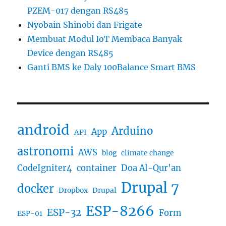
PZEM-017 dengan RS485
Nyobain Shinobi dan Frigate
Membuat Modul IoT Membaca Banyak
Device dengan RS485
Ganti BMS ke Daly 100Balance Smart BMS
android
Arduino
App
API
astronomi
AWS
blog
climate change
CodeIgniter4
container
Doa Al-Qur'an
Drupal 7
docker
Dropbox
Drupal
ESP-8266
ESP-32
Form
ESP-01