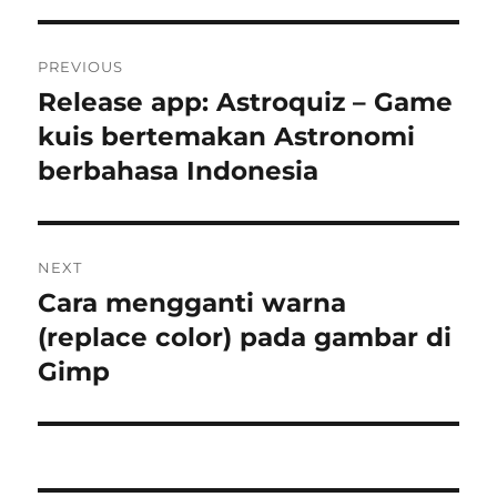
Post
PREVIOUS
navigation
Release app: Astroquiz – Game
Previous
post:
kuis bertemakan Astronomi
berbahasa Indonesia
NEXT
Cara mengganti warna
Next
post:
(replace color) pada gambar di
Gimp