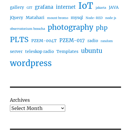
IoT
grafana
internet
gallery
JAVA
GIT
jakarta
jQuery
Matahari
mysql
mount bromo
Node-RED
node js
photography
php
observatorium bosscha
PLTS
PZEM-017
PZEM-004T
radio
random
ubuntu
server
teleskop radio
Templates
wordpress
Archives