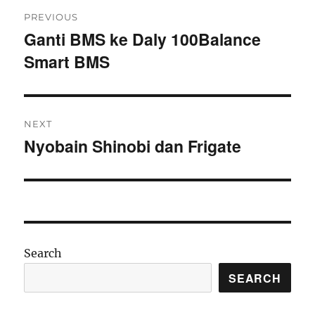
Post
PREVIOUS
navigation
Ganti BMS ke Daly 100Balance
Previous
Smart BMS
post:
NEXT
Nyobain Shinobi dan Frigate
Next
post:
Search
SEARCH