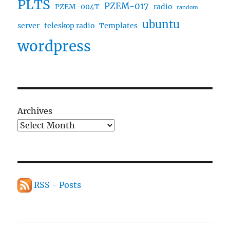
PLTS
PZEM-017
PZEM-004T
radio
random
ubuntu
server
teleskop radio
Templates
wordpress
Archives
RSS - Posts