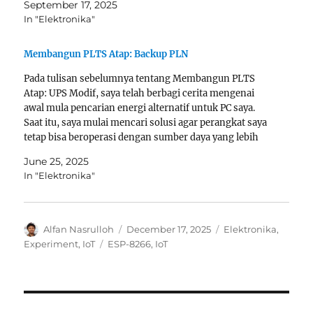
September 17, 2025
mengikuti standar industri. Saya langsung beli dua buah
In "Elektronika"
walaupun harganya…
Membangun PLTS Atap: Backup PLN
Pada tulisan sebelumnya tentang Membangun PLTS
Atap: UPS Modif, saya telah berbagi cerita mengenai
awal mula pencarian energi alternatif untuk PC saya.
Saat itu, saya mulai mencari solusi agar perangkat saya
tetap bisa beroperasi dengan sumber daya yang lebih
efisien dan berkelanjutan. Kini, saya akan melanjutkan
June 25, 2025
ke tahap berikutnya dalam…
In "Elektronika"
Author
Posted
Categories
Alfan Nasrulloh
December 17, 2025
Elektronika
,
on
Tags
Experiment
,
IoT
ESP-8266
,
IoT