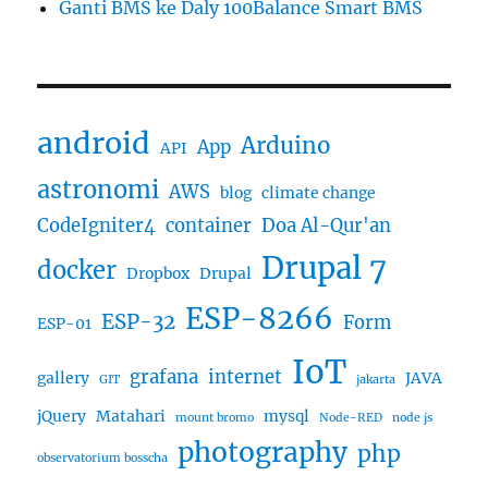
Ganti BMS ke Daly 100Balance Smart BMS
android
Arduino
App
API
astronomi
AWS
blog
climate change
CodeIgniter4
container
Doa Al-Qur'an
Drupal 7
docker
Dropbox
Drupal
ESP-8266
ESP-32
Form
ESP-01
IoT
grafana
internet
gallery
JAVA
GIT
jakarta
jQuery
Matahari
mysql
mount bromo
Node-RED
node js
photography
php
observatorium bosscha