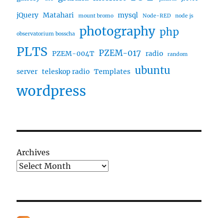
jQuery
Matahari
mysql
mount bromo
Node-RED
node js
photography
php
observatorium bosscha
PLTS
PZEM-017
PZEM-004T
radio
random
ubuntu
server
teleskop radio
Templates
wordpress
Archives