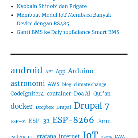
Nyobain Shinobi dan Frigate
Membuat Modul IoT Membaca Banyak
Device dengan RS485
Ganti BMS ke Daly 100Balance Smart BMS
android
Arduino
App
API
astronomi
AWS
blog
climate change
CodeIgniter4
container
Doa Al-Qur'an
Drupal 7
docker
Dropbox
Drupal
ESP-8266
ESP-32
Form
ESP-01
IoT
grafana
internet
gallery
JAVA
GIT
jakarta