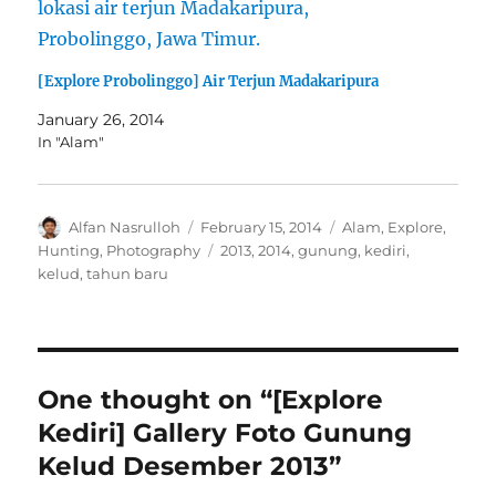
[Explore Probolinggo] Air Terjun Madakaripura
January 26, 2014
In "Alam"
Author
Posted
Categories
Alfan Nasrulloh
February 15, 2014
Alam
,
Explore
,
on
Tags
Hunting
,
Photography
2013
,
2014
,
gunung
,
kediri
,
kelud
,
tahun baru
One thought on “[Explore
Kediri] Gallery Foto Gunung
Kelud Desember 2013”