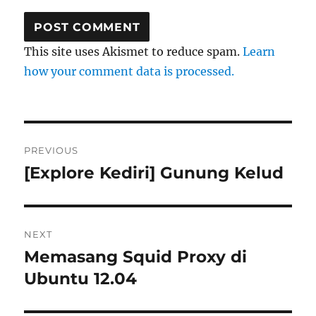
This site uses Akismet to reduce spam.
Learn
how your comment data is processed.
Post
PREVIOUS
navigation
[Explore Kediri] Gunung Kelud
Previous
post:
NEXT
Memasang Squid Proxy di
Next
post:
Ubuntu 12.04