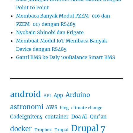
Point to Point
Membaca Banyak Modul PZEM-016 dan
PZEM-017 dengan RS485
Nyobain Shinobi dan Frigate
Membuat Modul IoT Membaca Banyak
Device dengan RS485
Ganti BMS ke Daly 100Balance Smart BMS
android
Arduino
App
API
astronomi
AWS
blog
climate change
CodeIgniter4
container
Doa Al-Qur'an
Drupal 7
docker
Dropbox
Drupal