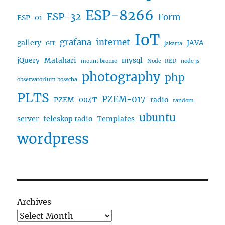
ESP-8266
ESP-32
Form
ESP-01
IoT
grafana
internet
gallery
JAVA
GIT
jakarta
jQuery
Matahari
mysql
mount bromo
Node-RED
node js
photography
php
observatorium bosscha
PLTS
PZEM-017
PZEM-004T
radio
random
ubuntu
server
teleskop radio
Templates
wordpress
Archives