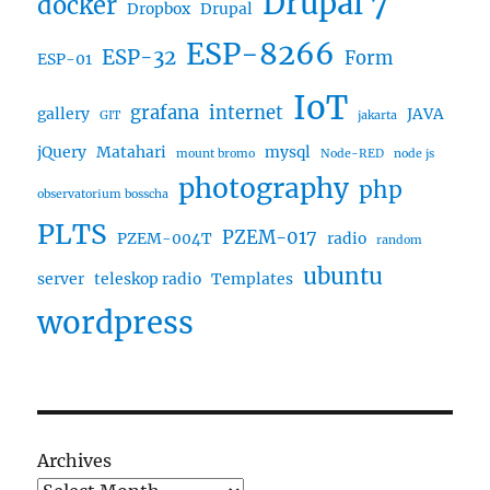
Drupal 7
docker
Dropbox
Drupal
ESP-8266
ESP-32
Form
ESP-01
IoT
grafana
internet
gallery
JAVA
GIT
jakarta
jQuery
Matahari
mysql
mount bromo
Node-RED
node js
photography
php
observatorium bosscha
PLTS
PZEM-017
PZEM-004T
radio
random
ubuntu
server
teleskop radio
Templates
wordpress
Archives