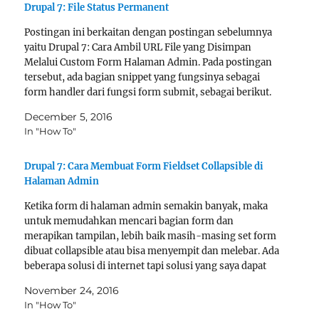
Drupal 7: File Status Permanent
Postingan ini berkaitan dengan postingan sebelumnya
yaitu Drupal 7: Cara Ambil URL File yang Disimpan
Melalui Custom Form Halaman Admin. Pada postingan
tersebut, ada bagian snippet yang fungsinya sebagai
form handler dari fungsi form submit, sebagai berikut.
function
December 5, 2016
mymodule_set_default_header_image_form_submit
In "How To"
($form, &$form_state){
$form['mymodule_default_header']['#file']->status
Drupal 7: Cara Membuat Form Fieldset Collapsible di
= FILE_STATUS_PERMANENT;
Halaman Admin
file_save($form['mymodule_default_header']
['#file']); } fungsi di atas gunanya untuk…
Ketika form di halaman admin semakin banyak, maka
untuk memudahkan mencari bagian form dan
merapikan tampilan, lebih baik masih-masing set form
dibuat collapsible atau bisa menyempit dan melebar. Ada
beberapa solusi di internet tapi solusi yang saya dapat
dari sini seperti berikut yang sudah berhasil saya coba
November 24, 2016
dan juga bagusnya…
In "How To"