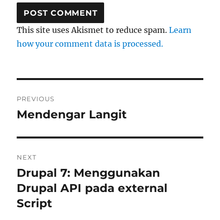
This site uses Akismet to reduce spam.
Learn
how your comment data is processed.
Post
PREVIOUS
navigation
Mendengar Langit
Previous
post:
NEXT
Drupal 7: Menggunakan
Next
post:
Drupal API pada external
Script