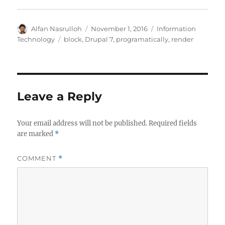
Author
Posted
Categories
Alfan Nasrulloh
November 1, 2016
Information
on
Tags
Technology
block
,
Drupal 7
,
programatically
,
render
Leave a Reply
Your email address will not be published.
Required fields
are marked
*
COMMENT
*