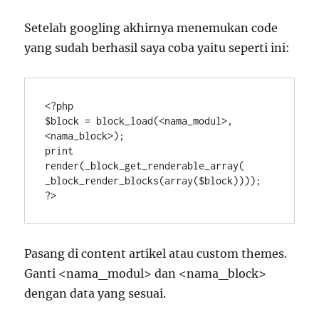
Setelah googling akhirnya menemukan code
yang sudah berhasil saya coba yaitu seperti ini:
<?php

$block = block_load(<nama_modul>, 
<nama_block>);

print 
render(_block_get_renderable_array( 
_block_render_blocks(array($block))));

?>
Pasang di content artikel atau custom themes.
Ganti <nama_modul> dan <nama_block>
dengan data yang sesuai.