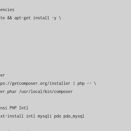
encies

te && apt-get install -y \

er

ps://getcomposer.org/installer | php -- \

nsi PHP Intl 

xt-install intl mysqli pdo pdo_mysql
