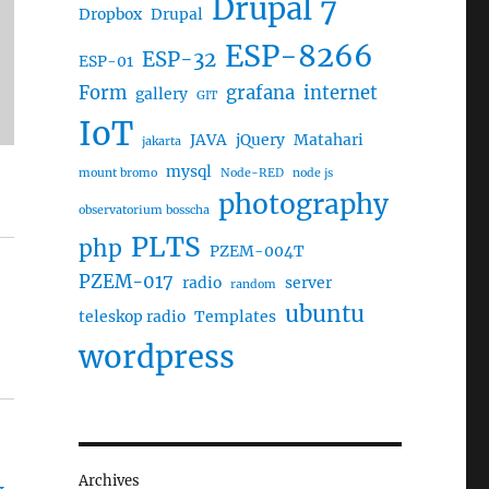
Drupal 7
Dropbox
Drupal
ESP-8266
ESP-32
ESP-01
Form
grafana
internet
gallery
GIT
IoT
JAVA
jQuery
Matahari
jakarta
mysql
mount bromo
Node-RED
node js
photography
observatorium bosscha
PLTS
php
PZEM-004T
PZEM-017
radio
server
random
ubuntu
teleskop radio
Templates
wordpress
Archives