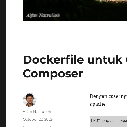
Dockerfile untuk
Composer
Dengan case ing
apache
Author
Alfan Nasrulloh
Posted
October 22, 2025
FROM php:8.1-apa
on