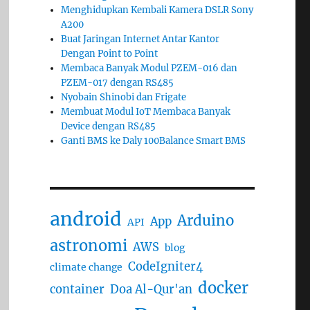
Menghidupkan Kembali Kamera DSLR Sony
A200
Buat Jaringan Internet Antar Kantor
Dengan Point to Point
Membaca Banyak Modul PZEM-016 dan
PZEM-017 dengan RS485
Nyobain Shinobi dan Frigate
Membuat Modul IoT Membaca Banyak
Device dengan RS485
Ganti BMS ke Daly 100Balance Smart BMS
android
Arduino
App
API
astronomi
AWS
blog
CodeIgniter4
climate change
docker
container
Doa Al-Qur'an