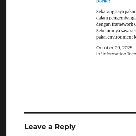
Docker
Sekarang saya pakai
dalam pengembang
dengan framework C
Sebelumnya saya se
pakai environment 
seperti xampp atau
October 29, 2025
Laragon. Tetapi kar
In "Information Tec
memiliki beberapa p
legacy yang masih p
dependency lama, se
php 7 atau yang lain,
sehingga kadang kes
menyesuaikan atau
mengganti dependen
pakai Xampp atau L
Leave a Reply