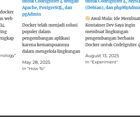
untuk CodeIgniter 4 dengan
untuk CodeIgniter 4, MySQ
Apache, PostgreSQL, dan
(Debian), dan phpMyAdmi
 docker
pgAdmin
an web
Awal Mula: Ide Membuat
i4.
Docker telah menjadi solusi
Kontainer Dev Saya ingin
ring
populer dalam
membuat lingkungan
lengkap
pengembangan aplikasi
pengembangan berbasis
pun
karena kemampuannya
Docker untuk CodeIgniter 4
ena saya
dalam mengelola lingkungan
agar proses development
hnology"
August 13, 2025
roject
secara konsisten. Dalam
lebih stabil, portable, dan
May 28, 2025
In "Experiment"
akai
artikel ini, kita akan
mudah direplikasi. Untuk it
In "How To"
perti
membahas cara membuat
saya butuh stack yang terdi
Docker Compose untuk
dari: Apache + PHP untuk
ulitan
menjalankan CodeIgniter 4
menjalankan CI4 MySQL
dengan Apache, PostgreSQL,
sebagai database backend
cy jika
dan pgAdmin. Konfigurasi
phpMyAdmin sebagai UI
aragon.…
ini juga akan mengaktifkan
administrasi database
ekstensi PHP intl, pgsql, dan
Aktifnya…
mod_rewrite menggunakan
Dockerfile untuk pengaturan
yang…