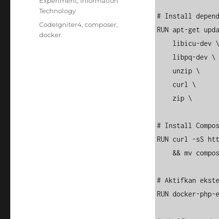
Categories
Experiment
,
Information
Technology
# Install depend
Tags
CodeIgniter4
,
composer
,
RUN apt-get upda
docker
    libicu-dev \

    libpq-dev \

    unzip \

    curl \

    zip \

# Install Compos
RUN curl -sS htt
    && mv composer.phar /usr/local/bin/composer

# Aktifkan ekste
RUN docker-php-e