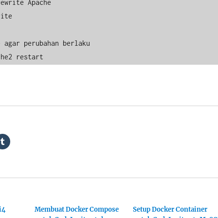
ewrite Apache

ite

 agar perubahan berlaku

che2 restart
i4
Membuat Docker Compose
Setup Docker Container