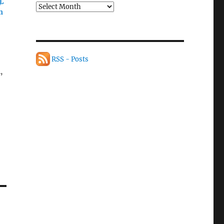
L
n
RSS - Posts
,
u,
ri