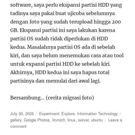
software, saya perlu ekspansi partisi HDD yang
tadinya saya pakai buat ujicoba sebelumnya
dengan foto yang sudah terupload hingga 200
GB. Ekspansi partisi ini saya lakukan karena
partisi OS sudah tidak diperlukan di HDD
kedua. Masalahnya partisi OS ada di sebelah
kiri, dan saya belum menemukan cara atau tool
untuk expansi partisi HDD ke sebelah kiri.
Akhirnya, HDD kedua ini saya hapus total
partisinya dan memulai dari awal lagi.
Bersambung… (cerita migrasi foto)
Posted
Categories
Tags
July 30, 2025
Experiment
,
Explore
,
Information Technology
on
gallery
,
Google Photos
,
Immich
,
linux
,
server
,
ubuntu
Leave a
on
comment
Membuat