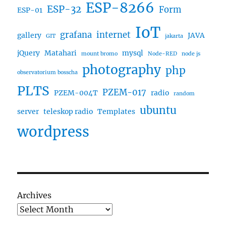
ESP-8266
ESP-32
Form
ESP-01
IoT
grafana
internet
gallery
JAVA
GIT
jakarta
jQuery
Matahari
mysql
mount bromo
Node-RED
node js
photography
php
observatorium bosscha
PLTS
PZEM-017
PZEM-004T
radio
random
ubuntu
server
teleskop radio
Templates
wordpress
Archives