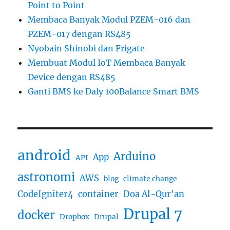
Point to Point
Membaca Banyak Modul PZEM-016 dan
PZEM-017 dengan RS485
Nyobain Shinobi dan Frigate
Membuat Modul IoT Membaca Banyak
Device dengan RS485
Ganti BMS ke Daly 100Balance Smart BMS
android
Arduino
App
API
astronomi
AWS
blog
climate change
CodeIgniter4
container
Doa Al-Qur'an
Drupal 7
docker
Dropbox
Drupal