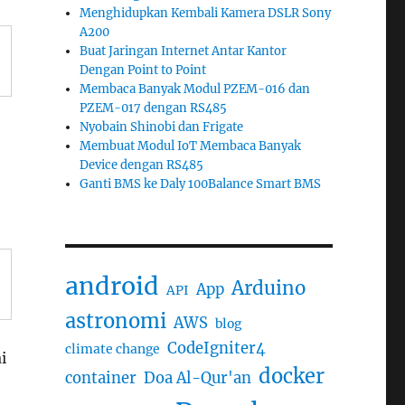
Menghidupkan Kembali Kamera DSLR Sony
A200
Buat Jaringan Internet Antar Kantor
Dengan Point to Point
Membaca Banyak Modul PZEM-016 dan
PZEM-017 dengan RS485
Nyobain Shinobi dan Frigate
Membuat Modul IoT Membaca Banyak
Device dengan RS485
Ganti BMS ke Daly 100Balance Smart BMS
android
Arduino
App
API
astronomi
AWS
blog
CodeIgniter4
climate change
i
docker
container
Doa Al-Qur'an