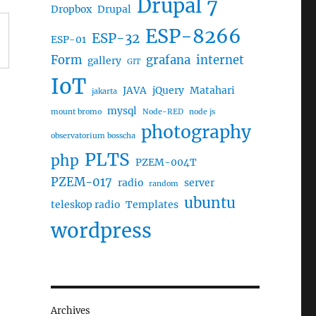
Drupal 7
Dropbox
Drupal
ESP-8266
ESP-32
ESP-01
Form
grafana
internet
gallery
GIT
IoT
JAVA
jQuery
Matahari
jakarta
mysql
mount bromo
Node-RED
node js
photography
observatorium bosscha
PLTS
php
PZEM-004T
PZEM-017
radio
server
random
ubuntu
teleskop radio
Templates
wordpress
Archives