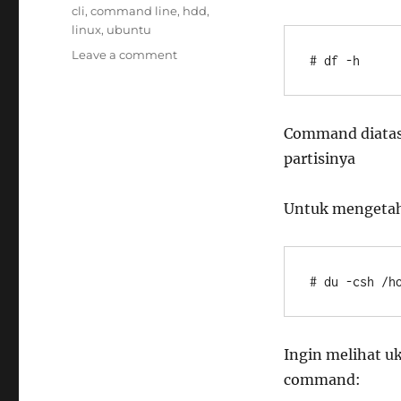
Tags
cli
,
command line
,
hdd
,
linux
,
ubuntu
on
Leave a comment
# df -h
CLI:
Cek
Kapasitas
Harddisk
Command diatas
di
partisinya
Linux
Untuk mengetahu
# du -csh /h
Ingin melihat u
command: