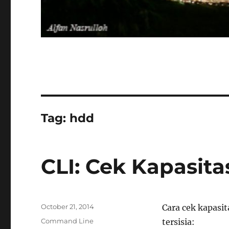
Tag:
hdd
CLI: Cek Kapasita
Posted
October 21, 2014
Cara cek kapasi
on
Categories
Command Line
tersisia: