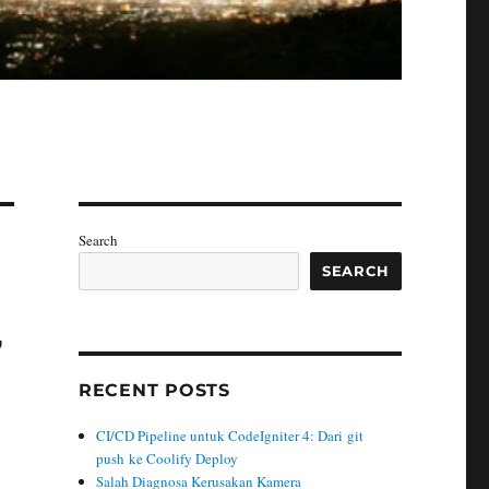
Search
SEARCH
7
RECENT POSTS
CI/CD Pipeline untuk CodeIgniter 4: Dari git
push ke Coolify Deploy
Salah Diagnosa Kerusakan Kamera