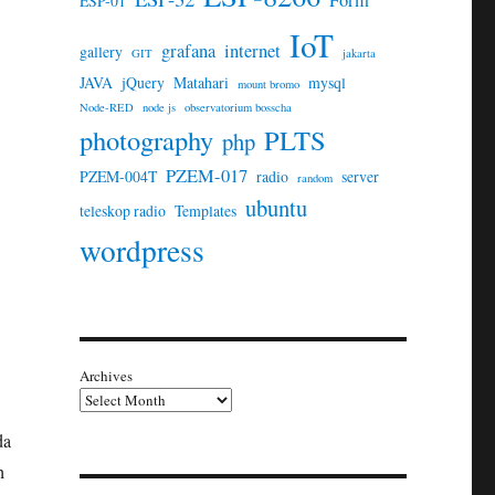
Form
ESP-01
IoT
grafana
internet
gallery
GIT
jakarta
JAVA
jQuery
Matahari
mysql
mount bromo
Node-RED
node js
observatorium bosscha
photography
PLTS
php
PZEM-017
PZEM-004T
radio
server
random
ubuntu
teleskop radio
Templates
wordpress
Archives
da
h