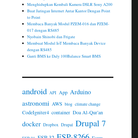
Menghidupkan Kembali Kamera DSLR Sony A200
Buat Jaringan Internet Antar Kantor Dengan Point
to Point
Membaca Banyak Modul PZEM-016 dan PZEM-
017 dengan RS485
Nyobain Shinobi dan Frigate
Membuat Modul IoT Membaca Banyak Device
dengan RS485
Ganti BMS ke Daly 100Balance Smart BMS
android
Arduino
App
API
astronomi
AWS
blog
climate change
CodeIgniter4
container
Doa Al-Qur'an
Drupal 7
docker
Dropbox
Drupal
ESP-8266
ESP-32