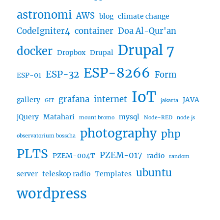
astronomi
AWS
blog
climate change
CodeIgniter4
container
Doa Al-Qur'an
Drupal 7
docker
Dropbox
Drupal
ESP-8266
ESP-32
Form
ESP-01
IoT
grafana
internet
gallery
JAVA
GIT
jakarta
jQuery
Matahari
mysql
mount bromo
Node-RED
node js
photography
php
observatorium bosscha
PLTS
PZEM-017
PZEM-004T
radio
random
ubuntu
server
teleskop radio
Templates
wordpress