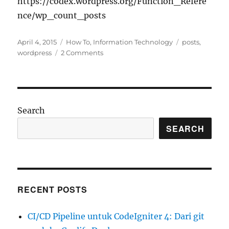
https://codex.wordpress.org/Function_Refere
nce/wp_count_posts
Posted
Categories
Tags
April 4, 2015
How To
,
Information Technology
posts
,
on
on
wordpress
2 Comments
Cara
Menampilkan
Jumlah
Postingan
di
Search
WordPress
SEARCH
RECENT POSTS
CI/CD Pipeline untuk CodeIgniter 4: Dari git