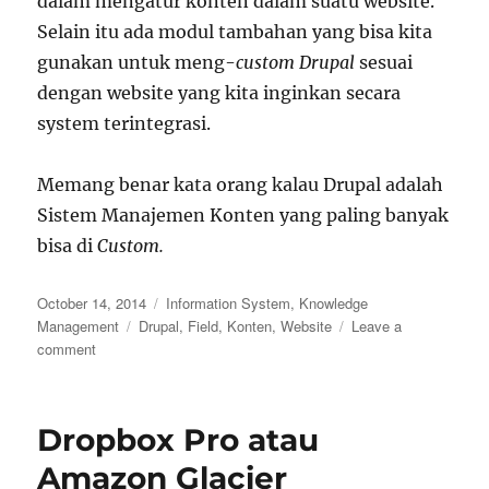
dalam mengatur konten dalam suatu website.
Selain itu ada modul tambahan yang bisa kita
gunakan untuk meng-
custom
Drupal
sesuai
dengan website yang kita inginkan secara
system terintegrasi.
Memang benar kata orang kalau Drupal adalah
Sistem Manajemen Konten yang paling banyak
bisa di
Custom.
Posted
Categories
October 14, 2014
Information System
,
Knowledge
on
Tags
Management
Drupal
,
Field
,
Konten
,
Website
Leave a
on
comment
Keunggulan
Drupal
yang
Dropbox Pro atau
Saya
Suka
Amazon Glacier