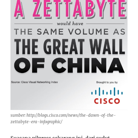
sumber: http://blogs.cisco.com/news/the-dawn-of-the-
zettabyte-era-infographic/