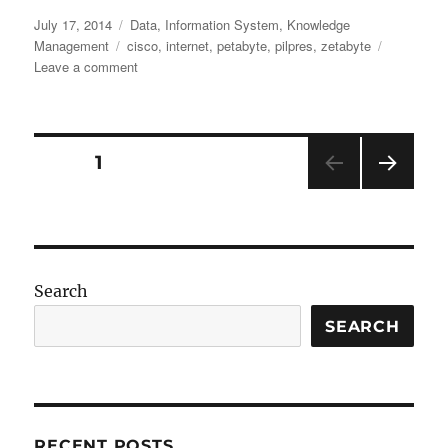
Posted
Categories
July 17, 2014
Data
,
Information System
,
Knowledge
on
Tags
Management
cisco
,
internet
,
petabyte
,
pilpres
,
zetabyte
on
Leave a comment
Membludaknya
Informasi
Di
Internet
Posts
PAGE
1
NEX
pagination
T
PAGE
Search
SEARCH
RECENT POSTS