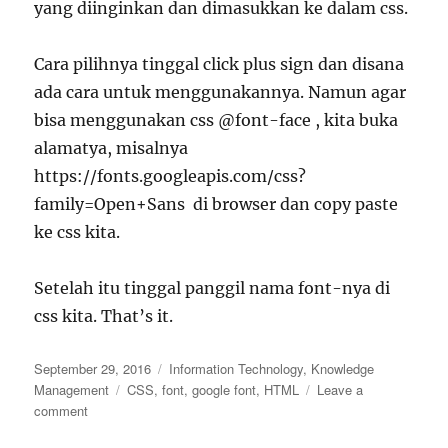
yang diinginkan dan dimasukkan ke dalam css.
Cara pilihnya tinggal click plus sign dan disana
ada cara untuk menggunakannya. Namun agar
bisa menggunakan css
@font-face
, kita buka
alamatya, misalnya
https://fonts.googleapis.com/css?
family=Open+Sans
di browser dan copy paste
ke css kita.
Setelah itu tinggal panggil nama font-nya di
css kita. That’s it.
Posted
Categories
September 29, 2016
Information Technology
,
Knowledge
on
Tags
Management
CSS
,
font
,
google font
,
HTML
Leave a
on
comment
Web