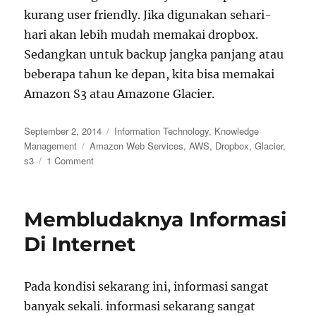
kurang user friendly. Jika digunakan sehari-
hari akan lebih mudah memakai dropbox.
Sedangkan untuk backup jangka panjang atau
beberapa tahun ke depan, kita bisa memakai
Amazon S3 atau Amazone Glacier.
Posted
Categories
September 2, 2014
Information Technology
,
Knowledge
on
Tags
Management
Amazon Web Services
,
AWS
,
Dropbox
,
Glacier
,
on
s3
1 Comment
Mencoba
Amazon
Web
Membludaknya Informasi
Service
EC2,
Di Internet
S3,
dan
Glacier
Pada kondisi sekarang ini, informasi sangat
banyak sekali. informasi sekarang sangat