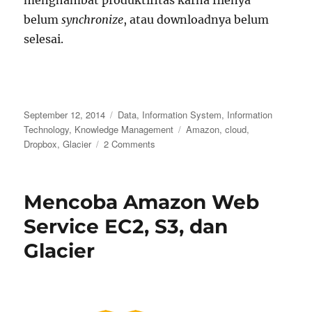
belum
synchronize
, atau downloadnya belum
selesai.
Posted
Categories
September 12, 2014
Data
,
Information System
,
Information
on
Tags
Technology
,
Knowledge Management
Amazon
,
cloud
,
on
Dropbox
,
Glacier
2 Comments
Dropbox
Pro
atau
Mencoba Amazon Web
Amazon
Glacier
Service EC2, S3, dan
Glacier