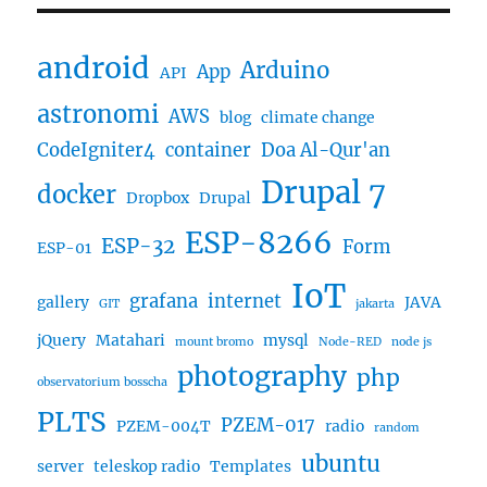
android
Arduino
App
API
astronomi
AWS
blog
climate change
CodeIgniter4
container
Doa Al-Qur'an
Drupal 7
docker
Dropbox
Drupal
ESP-8266
ESP-32
Form
ESP-01
IoT
grafana
internet
gallery
JAVA
GIT
jakarta
jQuery
Matahari
mysql
mount bromo
Node-RED
node js
photography
php
observatorium bosscha
PLTS
PZEM-017
PZEM-004T
radio
random
ubuntu
server
teleskop radio
Templates