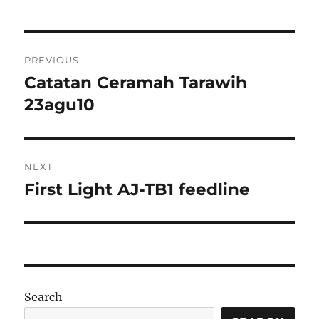
Post
PREVIOUS
navigation
Catatan Ceramah Tarawih
Previous
post:
23agu10
NEXT
First Light AJ-TB1 feedline
Next
post:
Search