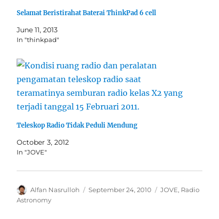
Selamat Beristirahat Baterai ThinkPad 6 cell
June 11, 2013
In "thinkpad"
Teleskop Radio Tidak Peduli Mendung
October 3, 2012
In "JOVE"
Author
Posted
Categories
Alfan Nasrulloh
September 24, 2010
JOVE
,
Radio
on
Astronomy