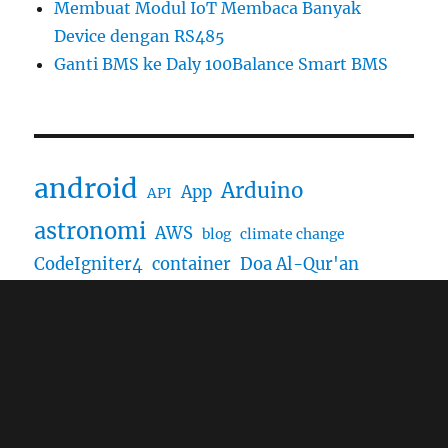
Membuat Modul IoT Membaca Banyak
Device dengan RS485
Ganti BMS ke Daly 100Balance Smart BMS
android
Arduino
App
API
astronomi
AWS
blog
climate change
CodeIgniter4
container
Doa Al-Qur'an
Drupal 7
docker
Dropbox
Drupal
ESP-8266
ESP-32
Form
ESP-01
IoT
grafana
internet
gallery
JAVA
GIT
jakarta
jQuery
Matahari
mysql
mount bromo
Node-RED
node js