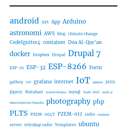
android
Arduino
App
API
astronomi
AWS
blog
climate change
CodeIgniter4
container
Doa Al-Qur'an
Drupal 7
docker
Dropbox
Drupal
ESP-8266
ESP-32
Form
ESP-01
IoT
grafana
internet
gallery
JAVA
GIT
jakarta
jQuery
Matahari
mysql
mount bromo
Node-RED
node js
photography
php
observatorium bosscha
PLTS
PZEM-017
PZEM-004T
radio
random
ubuntu
server
teleskop radio
Templates