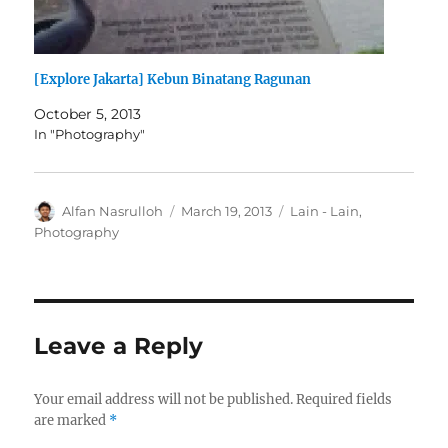
[Explore Jakarta] Kebun Binatang Ragunan
October 5, 2013
In "Photography"
Author
Posted
Categories
Alfan Nasrulloh
March 19, 2013
Lain - Lain
,
on
Photography
Leave a Reply
Your email address will not be published.
Required fields
are marked
*