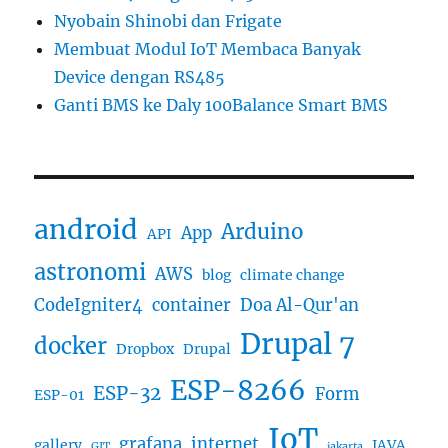
Nyobain Shinobi dan Frigate
Membuat Modul IoT Membaca Banyak
Device dengan RS485
Ganti BMS ke Daly 100Balance Smart BMS
android
Arduino
App
API
astronomi
AWS
blog
climate change
CodeIgniter4
container
Doa Al-Qur'an
Drupal 7
docker
Dropbox
Drupal
ESP-8266
ESP-32
Form
ESP-01
IoT
grafana
internet
gallery
JAVA
GIT
jakarta