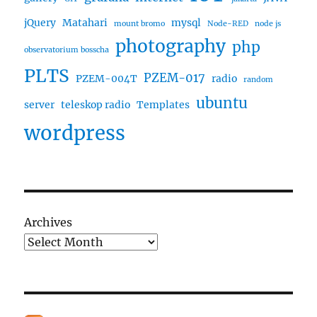
jQuery
Matahari
mysql
mount bromo
Node-RED
node js
photography
php
observatorium bosscha
PLTS
PZEM-017
PZEM-004T
radio
random
ubuntu
server
teleskop radio
Templates
wordpress
Archives