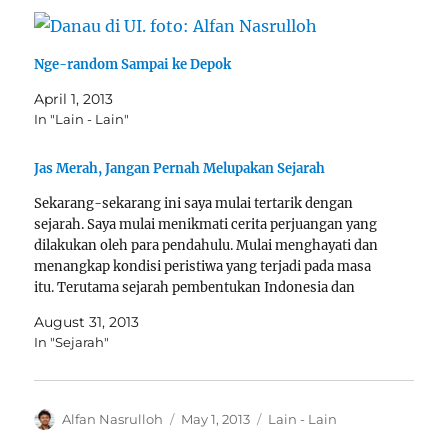
Nge-random Sampai ke Depok
April 1, 2013
In "Lain - Lain"
Jas Merah, Jangan Pernah Melupakan Sejarah
Sekarang-sekarang ini saya mulai tertarik dengan
sejarah. Saya mulai menikmati cerita perjuangan yang
dilakukan oleh para pendahulu. Mulai menghayati dan
menangkap kondisi peristiwa yang terjadi pada masa
itu. Terutama sejarah pembentukan Indonesia dan
tokoh - tokoh yang terlibat di dalamnya. Meminjam
August 31, 2013
istilah Bung Karno yaitu, Jas Merah, Jangan pernah
In "Sejarah"
melupakan…
Author
Posted
Categories
Alfan Nasrulloh
May 1, 2013
Lain - Lain
on