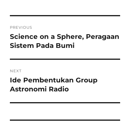
Post
PREVIOUS
navigation
Science on a Sphere, Peragaan
Previous
post:
Sistem Pada Bumi
NEXT
Ide Pembentukan Group
Next
post:
Astronomi Radio