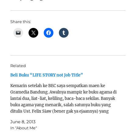
Share this:
Related
Beli Buku “LIFE STORY not Job Title”
Kemarin setelah ke BEC saya sempatkan maen ke
Gramedia Bandung. Awalnya mampir ke buku agama di
lantai dua, liat-liat, keliling, baca-baca sekilas. Banyak
buku agama yang menarik, salah satunya buku yang
ditulis Ust. Felix Siaw (bener gak ya ejaannya) yang
berjudul udah putusin aja. Banyak status FB dari ust.
June 8, 2013
Felix…
In "About Me"