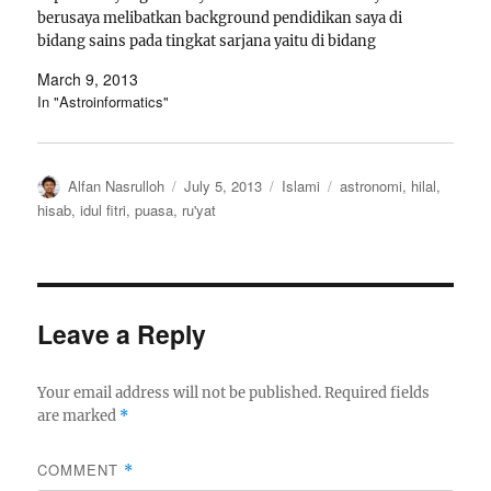
berusaya melibatkan background pendidikan saya di
bidang sains pada tingkat sarjana yaitu di bidang
astronomi. Saya akan coba menggabungkannya dengan
March 9, 2013
Teknologi Informasi. Ada celah yang ingin saya isi,…
In "Astroinformatics"
Author
Posted
Categories
Tags
Alfan Nasrulloh
July 5, 2013
Islami
astronomi
,
hilal
,
on
hisab
,
idul fitri
,
puasa
,
ru'yat
Leave a Reply
Your email address will not be published.
Required fields
are marked
*
COMMENT
*