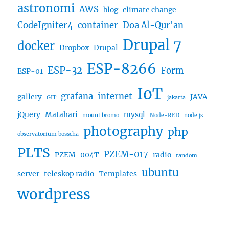
astronomi
AWS
blog
climate change
CodeIgniter4
container
Doa Al-Qur'an
Drupal 7
docker
Dropbox
Drupal
ESP-8266
ESP-32
Form
ESP-01
IoT
grafana
internet
gallery
JAVA
GIT
jakarta
jQuery
Matahari
mysql
mount bromo
Node-RED
node js
photography
php
observatorium bosscha
PLTS
PZEM-017
PZEM-004T
radio
random
ubuntu
server
teleskop radio
Templates
wordpress