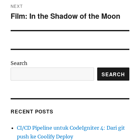
NEXT
Film: In the Shadow of the Moon
Next
post:
Search
SEARCH
RECENT POSTS
CI/CD Pipeline untuk CodeIgniter 4: Dari git
push ke Coolify Deploy