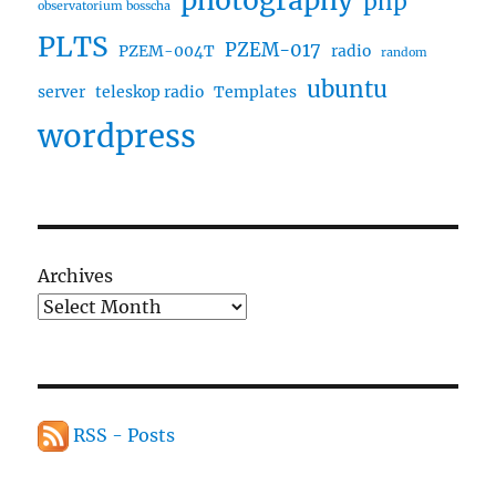
photography
php
observatorium bosscha
PLTS
PZEM-017
PZEM-004T
radio
random
ubuntu
server
teleskop radio
Templates
wordpress
Archives
RSS - Posts