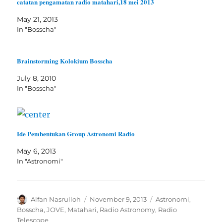
catatan pengamatan radio matahari,18 mei 2013
May 21, 2013
In "Bosscha"
Brainstorming Kolokium Bosscha
July 8, 2010
In "Bosscha"
Ide Pembentukan Group Astronomi Radio
May 6, 2013
In "Astronomi"
Author
Posted
Categories
Alfan Nasrulloh
November 9, 2013
Astronomi
,
on
Bosscha
,
JOVE
,
Matahari
,
Radio Astronomy
,
Radio
Telescope