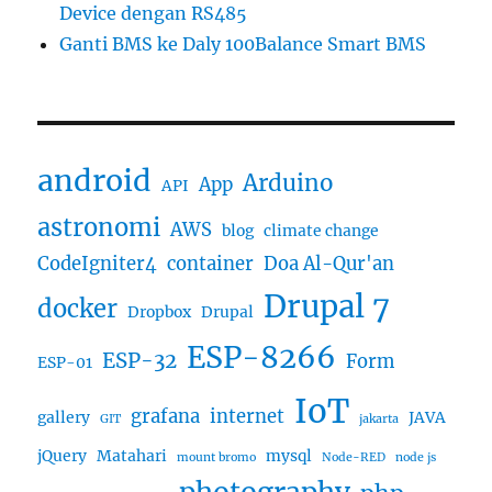
Device dengan RS485
Ganti BMS ke Daly 100Balance Smart BMS
android
Arduino
App
API
astronomi
AWS
blog
climate change
CodeIgniter4
container
Doa Al-Qur'an
Drupal 7
docker
Dropbox
Drupal
ESP-8266
ESP-32
Form
ESP-01
IoT
grafana
internet
gallery
JAVA
GIT
jakarta
jQuery
Matahari
mysql
mount bromo
Node-RED
node js