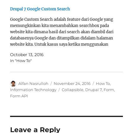
$form['mymodule_default_header']['#file']->status
Drupal 7 Google Custom Search
= FILE_STATUS_PERMANENT;
file_save($form['mymodule_default_header']
Google Custom Search adalah feature dari Google yang
['#file']); } fungsi di atas gunanya untuk…
memungkinkan kita menambahkan searchbox pada
website kita dimana hasil dari search akan diambil dari
databasenya Google dan ditampilkan didalam halaman
website kita. Untuk kasus saya ketika menggunakan
Drupal 7, idenya adalah menambahkan searchbox di
October 13, 2016
bagian header website dan menampilkan hasilnya di
In "How To"
halaman…
Author
Posted
Categories
Alfan Nasrulloh
November 24, 2016
How To
,
on
Tags
Information Technology
Collapsible
,
Drupal 7
,
Form
,
Form API
Leave a Reply