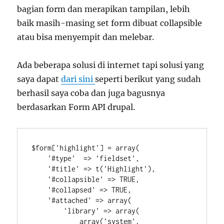
bagian form dan merapikan tampilan, lebih
baik masih-masing set form dibuat collapsible
atau bisa menyempit dan melebar.
Ada beberapa solusi di internet tapi solusi yang
saya dapat
dari sini
seperti berikut yang sudah
berhasil saya coba dan juga bagusnya
berdasarkan Form API drupal.
$form['highlight'] = array(

    '#type'  => 'fieldset',

    '#title' => t('Highlight'),

    '#collapsible' => TRUE,

    '#collapsed' => TRUE,

    '#attached' => array(

        'library' => array(

            array('system', 