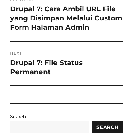
navigation
Drupal 7: Cara Ambil URL File
Previous
post:
yang Disimpan Melalui Custom
Form Halaman Admin
NEXT
Drupal 7: File Status
Next
post:
Permanent
Search
SEARCH