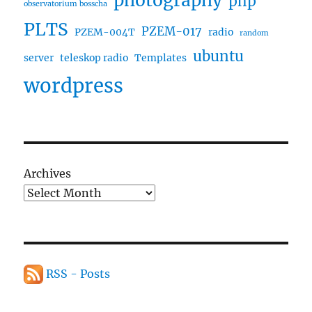
photography
php
observatorium bosscha
PLTS
PZEM-017
PZEM-004T
radio
random
ubuntu
server
teleskop radio
Templates
wordpress
Archives
RSS - Posts