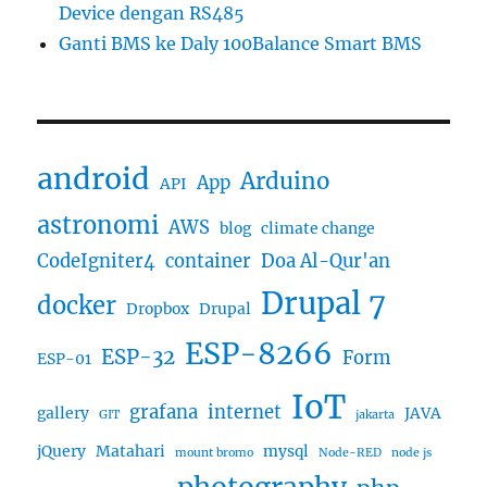
Device dengan RS485
Ganti BMS ke Daly 100Balance Smart BMS
android
Arduino
App
API
astronomi
AWS
blog
climate change
CodeIgniter4
container
Doa Al-Qur'an
Drupal 7
docker
Dropbox
Drupal
ESP-8266
ESP-32
Form
ESP-01
IoT
grafana
internet
gallery
JAVA
GIT
jakarta
jQuery
Matahari
mysql
mount bromo
Node-RED
node js