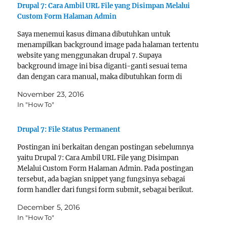
Drupal 7: Cara Ambil URL File yang Disimpan Melalui
Custom Form Halaman Admin
Saya menemui kasus dimana dibutuhkan untuk
menampilkan background image pada halaman tertentu
website yang menggunakan drupal 7. Supaya
background image ini bisa diganti-ganti sesuai tema
dan dengan cara manual, maka dibutuhkan form di
halaman admin untuk menangani upload file. File yang
November 23, 2016
sudah di-handle di halaman admin perlu diambil url
In "How To"
nya…
Drupal 7: File Status Permanent
Postingan ini berkaitan dengan postingan sebelumnya
yaitu Drupal 7: Cara Ambil URL File yang Disimpan
Melalui Custom Form Halaman Admin. Pada postingan
tersebut, ada bagian snippet yang fungsinya sebagai
form handler dari fungsi form submit, sebagai berikut.
function
December 5, 2016
mymodule_set_default_header_image_form_submit
In "How To"
($form, &$form_state){