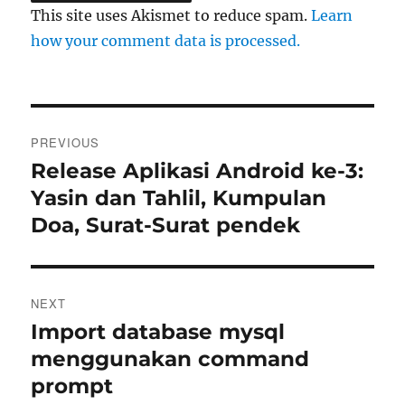
This site uses Akismet to reduce spam.
Learn
how your comment data is processed.
Post
PREVIOUS
navigation
Release Aplikasi Android ke-3:
Previous
post:
Yasin dan Tahlil, Kumpulan
Doa, Surat-Surat pendek
NEXT
Import database mysql
Next
post:
menggunakan command
prompt