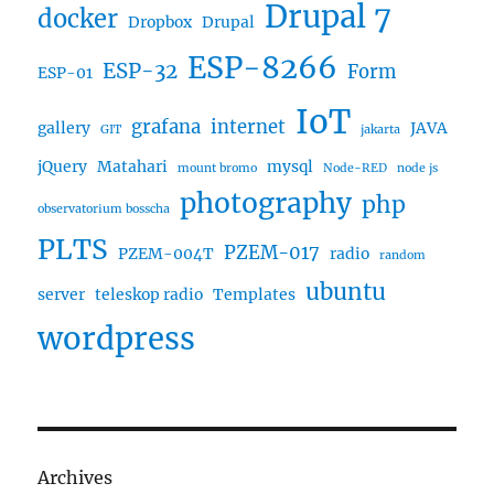
Drupal 7
docker
Dropbox
Drupal
ESP-8266
ESP-32
Form
ESP-01
IoT
grafana
internet
gallery
JAVA
GIT
jakarta
jQuery
Matahari
mysql
mount bromo
Node-RED
node js
photography
php
observatorium bosscha
PLTS
PZEM-017
PZEM-004T
radio
random
ubuntu
server
teleskop radio
Templates
wordpress
Archives