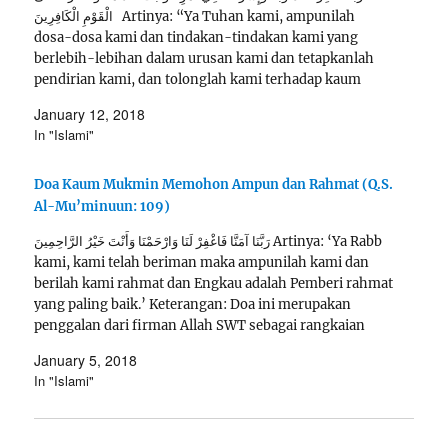
الْقَوْمِ الْكَافِرِينَ Artinya: “Ya Tuhan kami, ampunilah
dosa-dosa kami dan tindakan-tindakan kami yang
berlebih-lebihan dalam urusan kami dan tetapkanlah
pendirian kami, dan tolonglah kami terhadap kaum
yang kafir” Keterangan: Doa ini merupakan penggalan
January 12, 2018
dari firman Allah SWT di…
In "Islami"
Doa Kaum Mukmin Memohon Ampun dan Rahmat (Q.S.
Al-Mu’minuun: 109)
رَبَّنَا آمَنَّا فَاغْفِرْ لَنَا وَارْحَمْنَا وَأَنْتَ خَيْرُ الرَّاحِمِينَ Artinya: ‘Ya Rabb
kami, kami telah beriman maka ampunilah kami dan
berilah kami rahmat dan Engkau adalah Pemberi rahmat
yang paling baik.’ Keterangan: Doa ini merupakan
penggalan dari firman Allah SWT sebagai rangkaian
Jawaban yang diberikan kepada orang-orang kafir yang
January 5, 2018
ingin keluar…
In "Islami"