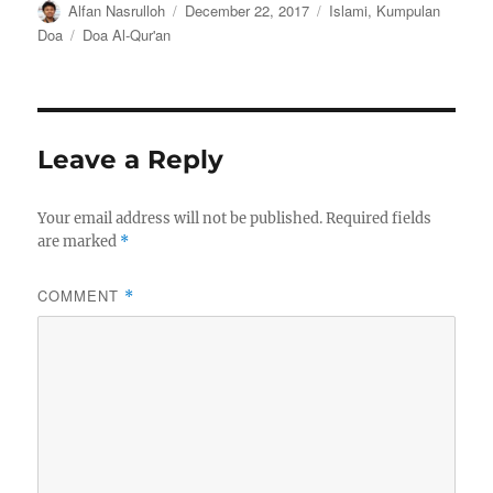
Author
Posted
Categories
Alfan Nasrulloh
December 22, 2017
Islami
,
Kumpulan
on
Tags
Doa
Doa Al-Qur'an
Leave a Reply
Your email address will not be published.
Required fields
are marked
*
COMMENT
*