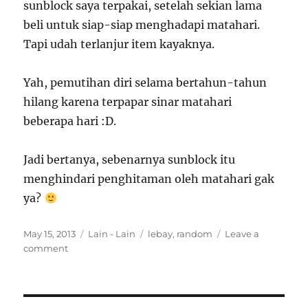
sunblock saya terpakai, setelah sekian lama
beli untuk siap-siap menghadapi matahari.
Tapi udah terlanjur item kayaknya.
Yah, pemutihan diri selama bertahun-tahun
hilang karena terpapar sinar matahari
beberapa hari :D.
Jadi bertanya, sebenarnya sunblock itu
menghindari penghitaman oleh matahari gak
ya?
Posted
Categories
Tags
May 15, 2013
Lain - Lain
lebay
,
random
Leave a
on
on
comment
Bulan
Penghitaman
Kulit