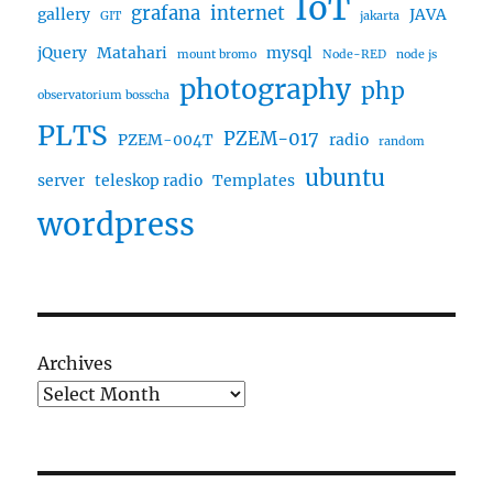
IoT
grafana
internet
gallery
JAVA
GIT
jakarta
jQuery
Matahari
mysql
mount bromo
Node-RED
node js
photography
php
observatorium bosscha
PLTS
PZEM-017
PZEM-004T
radio
random
ubuntu
server
teleskop radio
Templates
wordpress
Archives