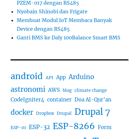
PZEM-017 dengan RS485
Nyobain Shinobi dan Frigate
Membuat Modul IoT Membaca Banyak
Device dengan RS485
Ganti BMS ke Daly 100Balance Smart BMS
android
Arduino
App
API
astronomi
AWS
blog
climate change
CodeIgniter4
container
Doa Al-Qur'an
Drupal 7
docker
Dropbox
Drupal
ESP-8266
ESP-32
Form
ESP-01