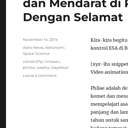
dan Mendarat di
Dengan Selamat
Posted
November 14, 2014
Kira-kira begit
on
Categories
Astro News
,
Astronomi
,
kontrol ESA di 
Space Science
Tags
comet 67p
,
lintasan
,
[xyz-ihs snippe
philae
,
rosetta
,
trayektori
Video animation 
on
Leave a comment
Philae:
Halo
Philae adalah d
Bumi,
komet dan mend
Saya
mempelajari asa
Telah
Sampai
panjang dan lam
dan
tahun untuk sam
Mendarat