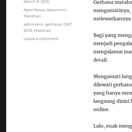
Posted
March 9, 2016
Gerhana matahari
on
Categories
Astro News
,
Astronomi
,
mengamatinya, b
Matahari
melewatkannya b
Tags
astronomi
,
gerhana
,
GMT
2016
,
Matahari
Bagi yang meng
on
Leave a comment
menjadi pengala
Gerhana
Matahari
mengalamai masa
Total
detail.
2016
:
Lihat
Mengamati langs
Langsung
dilewati gerhan
atau
yang hanya men
Tidak
Langsung?
langsung disini 
online.
Lalu, enak meng