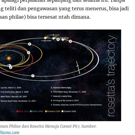
 apalagi perjalanan sepanjang dan selama itu. Tanpa
g teliti dan pengawasan yang terus menerus, bisa jadi
an philae) bisa tersesat ntah dimana.
anan Philae dan Rosetta Menuju Comet P67. Sumber:
lliams.com