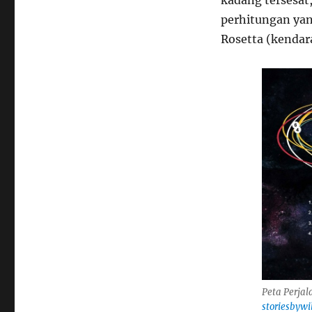
kadang tersesat,
di
Permukaan
perhitungan yan
Comet
Rosetta (kendara
Dengan
Selamat
Peta Perjal
storiesbywi