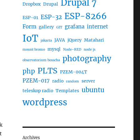
Drupal 7
Dropbox
Drupal
ESP-8266
ESP-32
ESP-01
Form
grafana
internet
gallery
GIT
IoT
JAVA
jQuery
Matahari
jakarta
mysql
mount bromo
Node-RED
node js
photography
observatorium bosscha
PLTS
php
PZEM-004T
PZEM-017
radio
server
random
ubuntu
teleskop radio
Templates
wordpress
k
t
Archives