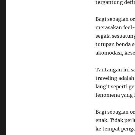
tergantung defin
Bagi sebagian o
merasakan feel-
segala sesuatuny
tutupan benda se
akomodasi, keseh
Tantangan ini s
traveling adal
langit seperti g
fenomena yang l
Bagi sebagian o
enak. Tidak per
ke tempat penga