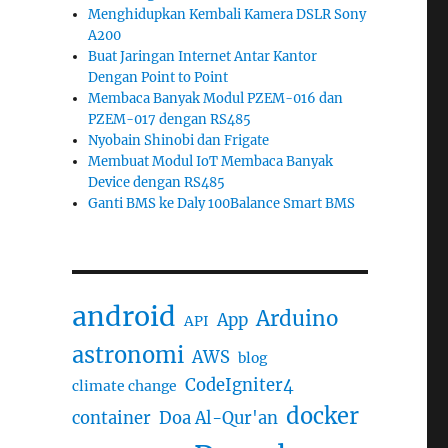
Menghidupkan Kembali Kamera DSLR Sony
A200
Buat Jaringan Internet Antar Kantor
Dengan Point to Point
Membaca Banyak Modul PZEM-016 dan
PZEM-017 dengan RS485
Nyobain Shinobi dan Frigate
Membuat Modul IoT Membaca Banyak
Device dengan RS485
Ganti BMS ke Daly 100Balance Smart BMS
android
Arduino
App
API
astronomi
AWS
blog
CodeIgniter4
climate change
docker
container
Doa Al-Qur'an