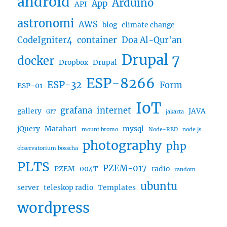
android
Arduino
App
API
astronomi
AWS
blog
climate change
CodeIgniter4
container
Doa Al-Qur'an
Drupal 7
docker
Dropbox
Drupal
ESP-8266
ESP-32
Form
ESP-01
IoT
grafana
internet
gallery
JAVA
GIT
jakarta
jQuery
Matahari
mysql
mount bromo
Node-RED
node js
photography
php
observatorium bosscha
PLTS
PZEM-017
PZEM-004T
radio
random
ubuntu
server
teleskop radio
Templates
wordpress