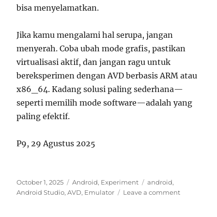
bisa menyelamatkan.
Jika kamu mengalami hal serupa, jangan
menyerah. Coba ubah mode grafis, pastikan
virtualisasi aktif, dan jangan ragu untuk
bereksperimen dengan AVD berbasis ARM atau
x86_64. Kadang solusi paling sederhana—
seperti memilih mode software—adalah yang
paling efektif.
P9, 29 Agustus 2025
Posted
Categories
Tags
October 1, 2025
Android
,
Experiment
android
,
on
on
Android Studio
,
AVD
,
Emulator
Leave a comment
Emulator
Android