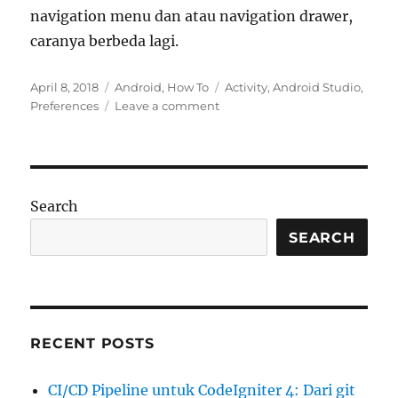
navigation menu dan atau navigation drawer,
caranya berbeda lagi.
Posted
Categories
Tags
April 8, 2018
Android
,
How To
Activity
,
Android Studio
,
on
on
Preferences
Leave a comment
Android
Studio
:
Membuka
intent
Search
activity
melalui
SEARCH
menu
preferences
RECENT POSTS
CI/CD Pipeline untuk CodeIgniter 4: Dari git