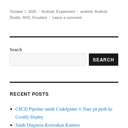
Posted
Categories
Tags
October 1, 2025
Android
,
Experiment
android
,
Android
on
on
Studio
,
AVD
,
Emulator
Leave a comment
Emulator
Android
Studio
Tidak
Mau
Search
Jalan
SEARCH
RECENT POSTS
CI/CD Pipeline untuk CodeIgniter 4: Dari git push ke
Coolify Deploy
Salah Diagnosa Kerusakan Kamera