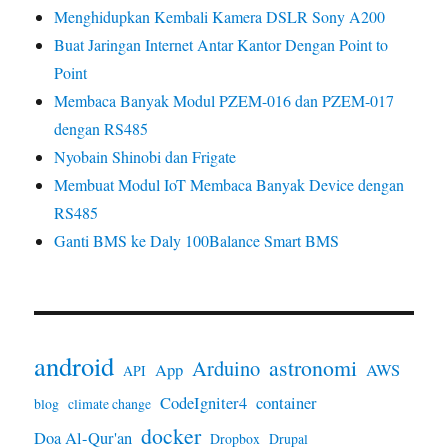
Menghidupkan Kembali Kamera DSLR Sony A200
Buat Jaringan Internet Antar Kantor Dengan Point to
Point
Membaca Banyak Modul PZEM-016 dan PZEM-017
dengan RS485
Nyobain Shinobi dan Frigate
Membuat Modul IoT Membaca Banyak Device dengan
RS485
Ganti BMS ke Daly 100Balance Smart BMS
android
astronomi
Arduino
App
AWS
API
CodeIgniter4
container
blog
climate change
docker
Doa Al-Qur'an
Dropbox
Drupal