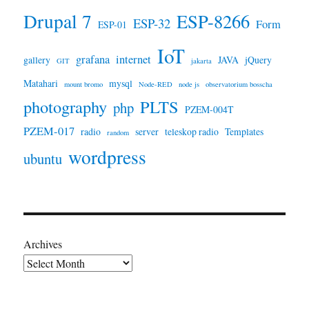
Drupal 7
ESP-8266
ESP-32
Form
ESP-01
IoT
grafana
internet
gallery
JAVA
jQuery
GIT
jakarta
Matahari
mysql
mount bromo
Node-RED
node js
observatorium bosscha
photography
PLTS
php
PZEM-004T
PZEM-017
radio
server
teleskop radio
Templates
random
wordpress
ubuntu
Archives