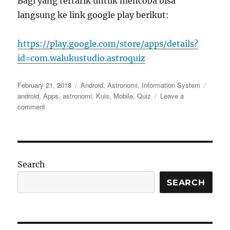
Bagi yang tertarik untuk mencoba bisa
langsung ke link google play berikut:
https://play.google.com/store/apps/details?
id=com.walukustudio.astroquiz
Posted
Categories
Tags
February 21, 2018
Android
,
Astronomi
,
Information System
on
android
,
Apps
,
astronomi
,
Kuis
,
Mobile
,
Quiz
Leave a
on
comment
Release
app:
Astroquiz
–
Game
Search
kuis
bertemakan
SEARCH
Astronomi
berbahasa
Indonesia