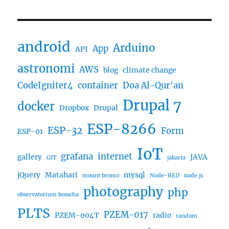
android
Arduino
App
API
astronomi
AWS
blog
climate change
CodeIgniter4
container
Doa Al-Qur'an
Drupal 7
docker
Dropbox
Drupal
ESP-8266
ESP-32
Form
ESP-01
IoT
grafana
internet
gallery
JAVA
GIT
jakarta
jQuery
Matahari
mysql
mount bromo
Node-RED
node js
photography
php
observatorium bosscha
PLTS
PZEM-017
PZEM-004T
radio
random