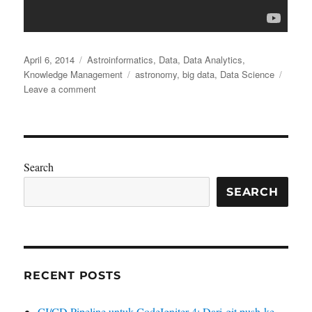
Posted
Categories
April 6, 2014
Astroinformatics
,
Data
,
Data Analytics
,
on
Tags
Knowledge Management
astronomy
,
big data
,
Data Science
on
Leave a comment
Presentasi
Menarik
dari
Dr.
George
Search
Djorgovski:
Big
SEARCH
Data
Science
in
the
21st
RECENT POSTS
Century:
Lessons
and
CI/CD Pipeline untuk CodeIgniter 4: Dari git push ke