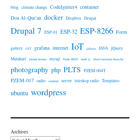
CodeIgniter4
container
blog
climate change
docker
Doa Al-Qur'an
Dropbox
Drupal
Drupal 7
ESP-8266
ESP-32
Form
ESP-01
IoT
grafana
internet
gallery
JAVA
jQuery
GIT
jakarta
Matahari
mysql
mount bromo
Node-RED
node js
observatorium bosscha
photography
PLTS
php
PZEM-004T
PZEM-017
radio
server
teleskop radio
Templates
random
wordpress
ubuntu
Archives