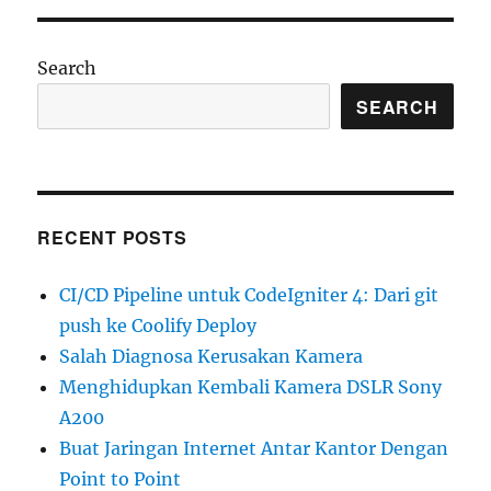
Man
of
Steel
Search
dan
SEARCH
Astronomy
RECENT POSTS
CI/CD Pipeline untuk CodeIgniter 4: Dari git
push ke Coolify Deploy
Salah Diagnosa Kerusakan Kamera
Menghidupkan Kembali Kamera DSLR Sony
A200
Buat Jaringan Internet Antar Kantor Dengan
Point to Point