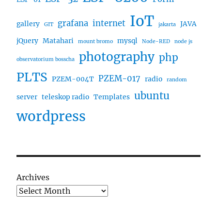
IoT
grafana
internet
gallery
JAVA
GIT
jakarta
jQuery
Matahari
mysql
mount bromo
Node-RED
node js
photography
php
observatorium bosscha
PLTS
PZEM-017
PZEM-004T
radio
random
ubuntu
server
teleskop radio
Templates
wordpress
Archives