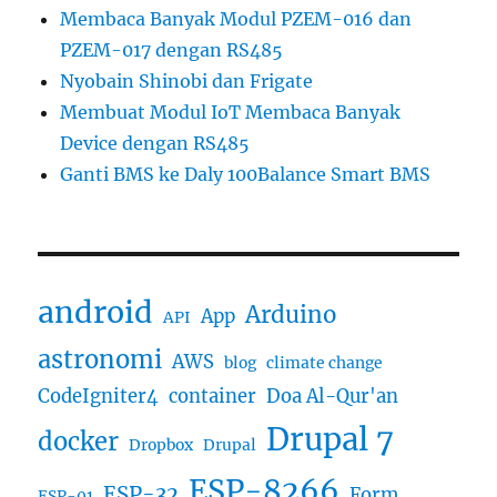
Membaca Banyak Modul PZEM-016 dan
PZEM-017 dengan RS485
Nyobain Shinobi dan Frigate
Membuat Modul IoT Membaca Banyak
Device dengan RS485
Ganti BMS ke Daly 100Balance Smart BMS
android
Arduino
App
API
astronomi
AWS
blog
climate change
CodeIgniter4
container
Doa Al-Qur'an
Drupal 7
docker
Dropbox
Drupal
ESP-8266
ESP-32
Form
ESP-01