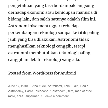
pengetahuan yang bisa berdampak langsung
derhadap ekonomi atau kehidupan manusia di
bidang lain, dan salah satunya adalah film ini.
Astronomi bisa mentrigger terhadap
perkembangan teknologi sampai ke titik paling
jauh yang bisa dilakukan. Astronomi tidak
menghasilkan teknologi canggih, tetapi
astronomi membutuhkan teknologi paling
canggih melebihi teknologi yang ada.
Posted from WordPress for Android
Posted
Categories
June 17, 2013
About Me
,
Astronomi
,
Lain - Lain
,
Radio
on
Tags
Astronomy
,
Radio Telescope
astronomi
,
film
,
man of steel
,
on
radio
,
sci-fi
,
superman
Leave a comment
Antara
Film